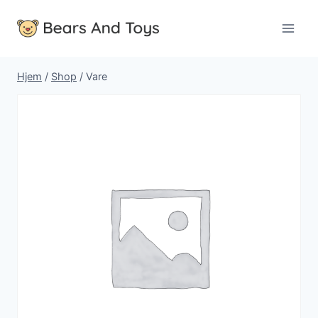
Fortsæt
til
indhold
Hjem
/
Shop
/
Vare