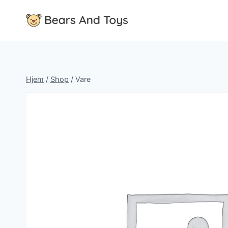
Fortsæt
til
indhold
Hjem
/
Shop
/
Vare