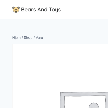
Fortsæt
til
indhold
Hjem
/
Shop
/
Vare