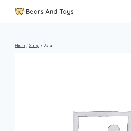
Fortsæt
til
indhold
Hjem
/
Shop
/
Vare