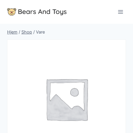
Fortsæt
til
indhold
Hjem
/
Shop
/
Vare