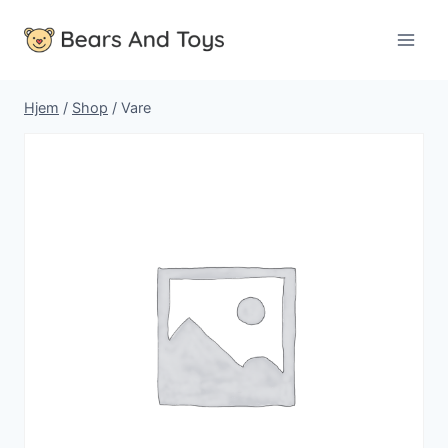
Fortsæt
til
indhold
Hjem
/
Shop
/
Vare