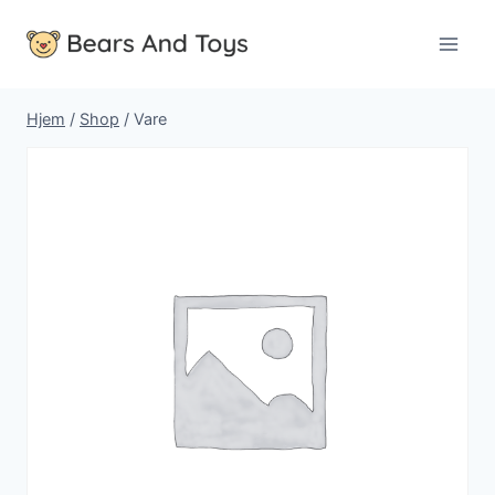
Fortsæt
til
indhold
Hjem
/
Shop
/
Vare