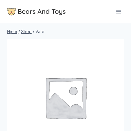
Fortsæt
til
indhold
Hjem
/
Shop
/
Vare