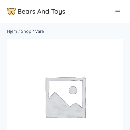
Fortsæt
til
indhold
Hjem
/
Shop
/
Vare