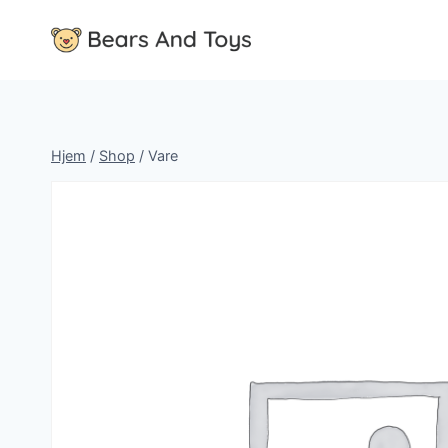
Fortsæt
til
indhold
Hjem
/
Shop
/
Vare