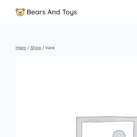
Fortsæt
til
indhold
Hjem
/
Shop
/
Vare