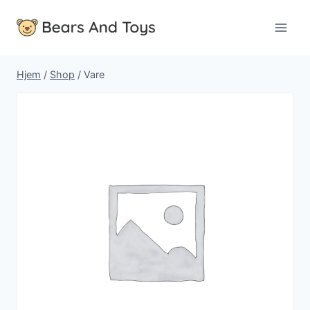
Fortsæt
til
indhold
Hjem
/
Shop
/
Vare