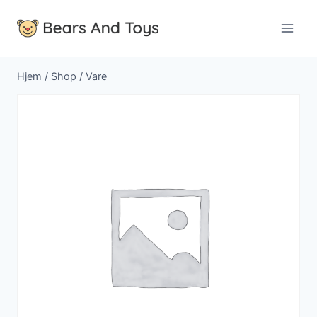
Fortsæt
til
indhold
Hjem
/
Shop
/
Vare