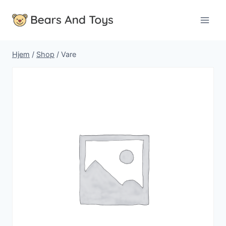
Fortsæt
til
indhold
Hjem
/
Shop
/
Vare