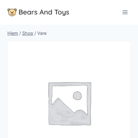
Fortsæt
til
indhold
Hjem
/
Shop
/
Vare