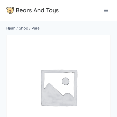
Fortsæt
til
indhold
Hjem
/
Shop
/
Vare