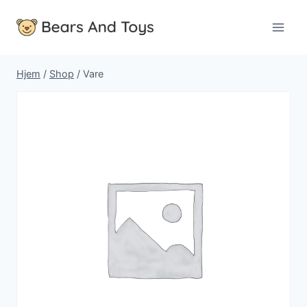
Fortsæt
til
indhold
Hjem
/
Shop
/
Vare