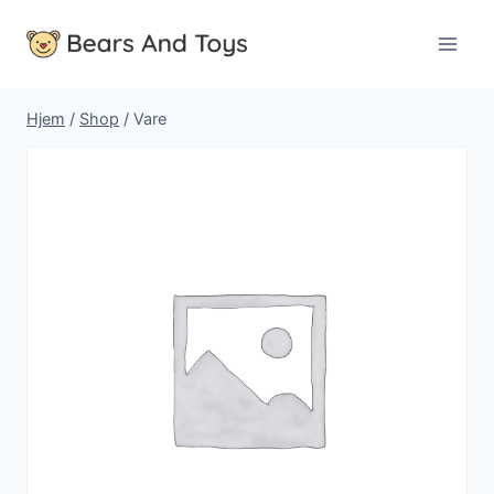
Fortsæt
til
indhold
Hjem
/
Shop
/
Vare