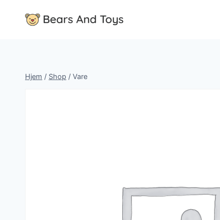
Fortsæt
til
indhold
Hjem
/
Shop
/
Vare