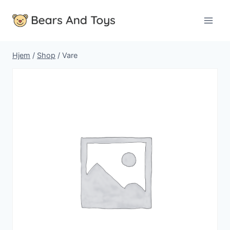
Fortsæt
til
indhold
Hjem
/
Shop
/
Vare