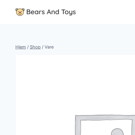
Fortsæt
til
indhold
Hjem
/
Shop
/
Vare