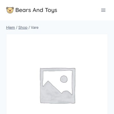
Fortsæt
til
indhold
Hjem
/
Shop
/
Vare