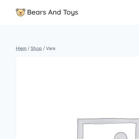
Fortsæt
til
indhold
Hjem
/
Shop
/
Vare