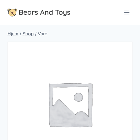
Fortsæt
til
indhold
Hjem
/
Shop
/
Vare