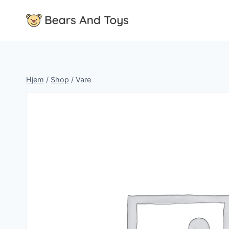
Fortsæt
til
indhold
Hjem
/
Shop
/
Vare