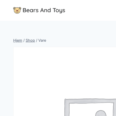
Fortsæt
til
indhold
Hjem
/
Shop
/
Vare