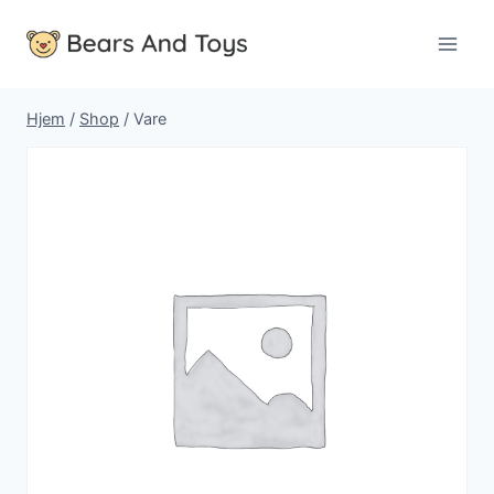
Fortsæt
til
indhold
Hjem
/
Shop
/
Vare