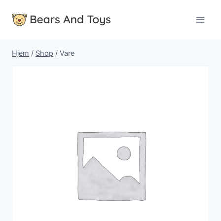
Fortsæt
til
indhold
Hjem
/
Shop
/
Vare