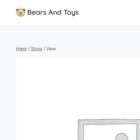
Fortsæt
til
indhold
Hjem
/
Shop
/
Vare