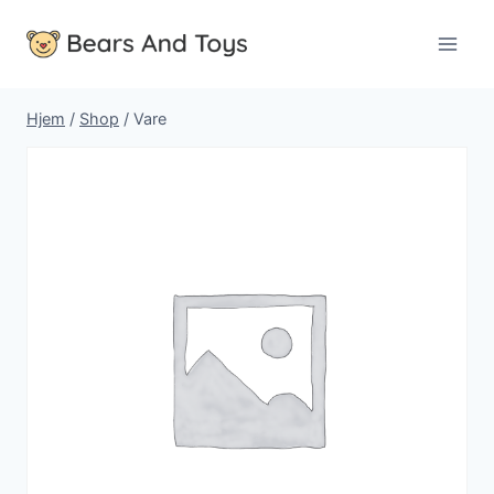
Fortsæt
til
indhold
Hjem
/
Shop
/
Vare