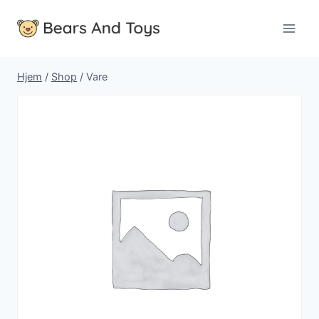
Fortsæt
til
indhold
Hjem
/
Shop
/
Vare