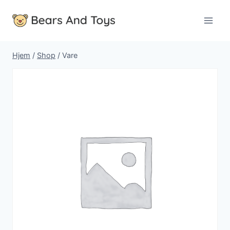
Fortsæt
til
indhold
Hjem
/
Shop
/
Vare