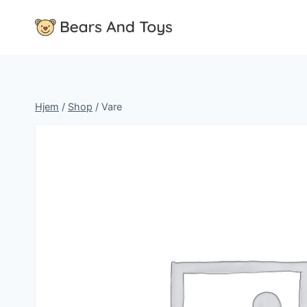
Fortsæt
til
indhold
Hjem
/
Shop
/
Vare