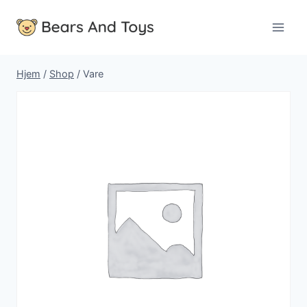
Fortsæt
til
indhold
Hjem
/
Shop
/
Vare