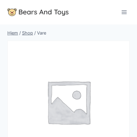
Fortsæt
til
indhold
Hjem
/
Shop
/
Vare