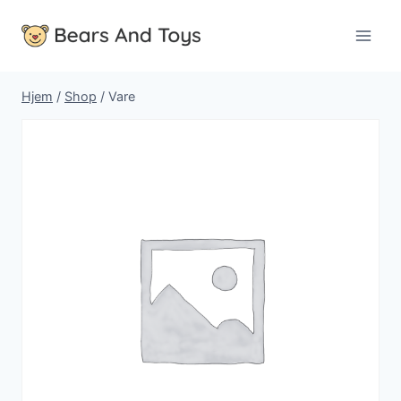
Fortsæt
til
indhold
Hjem
/
Shop
/
Vare