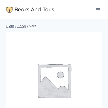
Fortsæt
til
indhold
Hjem
/
Shop
/
Vare