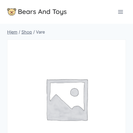
Fortsæt
til
indhold
Hjem
/
Shop
/
Vare