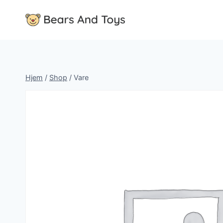
Fortsæt
til
indhold
Hjem
/
Shop
/
Vare