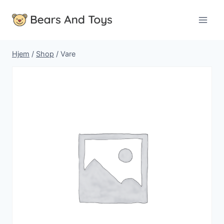
Fortsæt
til
indhold
Hjem
/
Shop
/
Vare