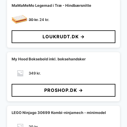
MaMaMeMo Legemad i Træ - Hindbærsnitte
Den
Den
30
kr.
24
kr.
oprindelige
aktuelle
pris
pris
LOUKRUDT.DK →
var:
er:
30 kr..
24 kr..
My Hood Boksebold inkl. boksehandsker
349
kr.
PROSHOP.DK →
LEGO Ninjago 30699 Kombi-ninjamech - minimodel
20
kr.