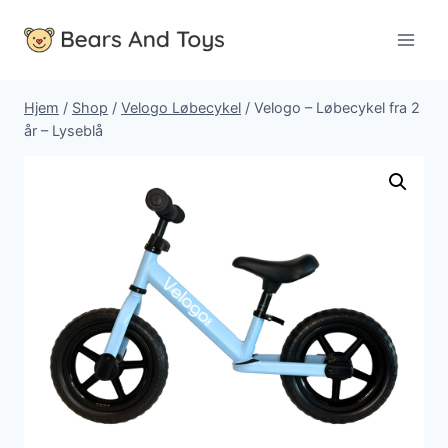
Fortsæt
til
indhold
Hjem
/
Shop
/
Velogo Løbecykel
/
Velogo – Løbecykel fra 2
år – Lyseblå