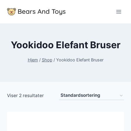
Fortsæt
til
indhold
Yookidoo Elefant Bruser
Hjem
/
Shop
/
Yookidoo Elefant Bruser
Viser 2 resultater