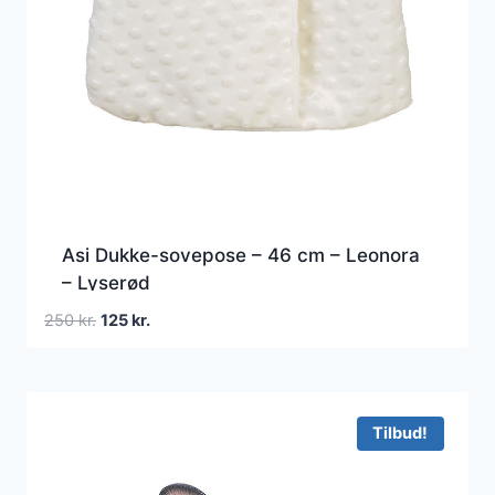
Asi Dukke-sovepose – 46 cm – Leonora
– Lyserød
Den
Den
250
kr.
125
kr.
oprindelige
aktuelle
pris
pris
var:
er:
250 kr..
125 kr..
Tilbud!