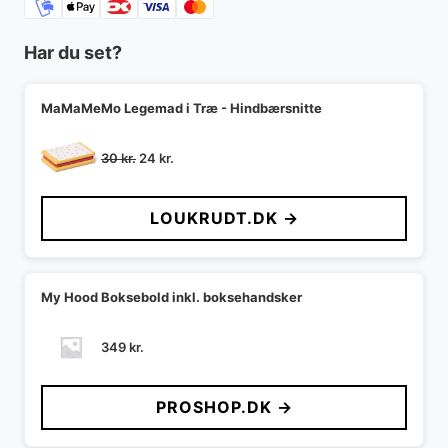
Har du set?
MaMaMeMo Legemad i Træ - Hindbærsnitte
Den
Den
30
kr.
24
kr.
oprindelige
aktuelle
pris
pris
LOUKRUDT.DK →
var:
er:
30 kr..
24 kr..
My Hood Boksebold inkl. boksehandsker
349
kr.
PROSHOP.DK →