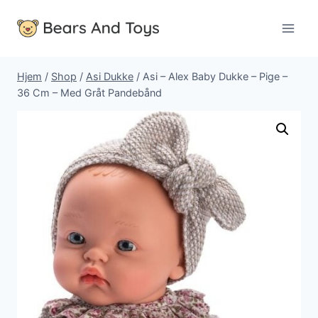
Fortsæt
til
indhold
Hjem
/
Shop
/
Asi Dukke
/
Asi – Alex Baby Dukke – Pige –
36 Cm – Med Gråt Pandebånd