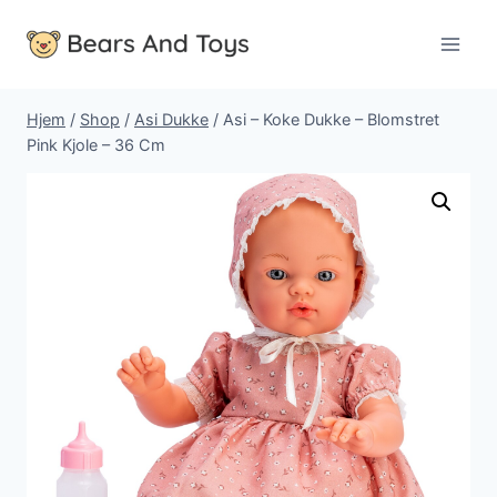
Fortsæt
til
indhold
Hjem
/
Shop
/
Asi Dukke
/
Asi – Koke Dukke – Blomstret
Pink Kjole – 36 Cm