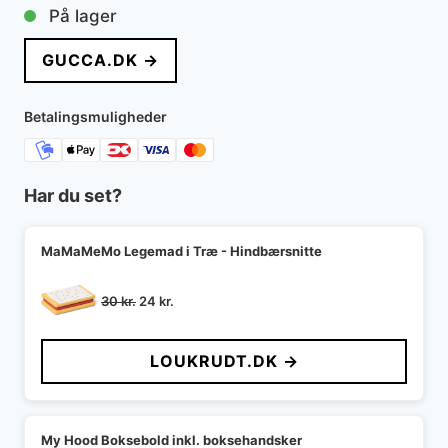
På lager
GUCCA.DK →
Betalingsmuligheder
Har du set?
MaMaMeMo Legemad i Træ - Hindbærsnitte
Den
Den
30
kr.
24
kr.
oprindelige
aktuelle
pris
pris
LOUKRUDT.DK →
var:
er:
30 kr..
24 kr..
My Hood Boksebold inkl. boksehandsker