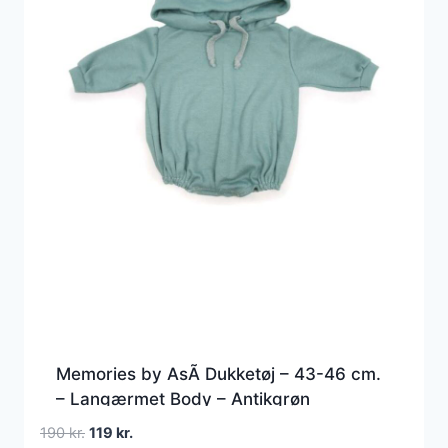
Memories by AsÃ­ Dukketøj – 43-46 cm.
– Langærmet Body – Antikgrøn
Den
Den
190
kr.
119
kr.