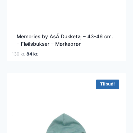
Memories by AsÃ­ Dukketøj – 43-46 cm.
– Fløjlsbukser – Mørkegrøn
Den
Den
130
kr.
84
kr.
oprindelige
aktuelle
pris
pris
var:
er:
130 kr..
84 kr..
Tilbud!