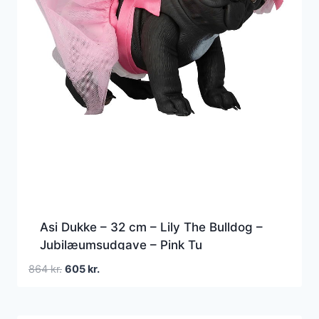
Asi Dukke – 32 cm – Lily The Bulldog –
Jubilæumsudgave – Pink Tu
Den
Den
864
kr.
605
kr.
oprindelige
aktuelle
pris
pris
var:
er: