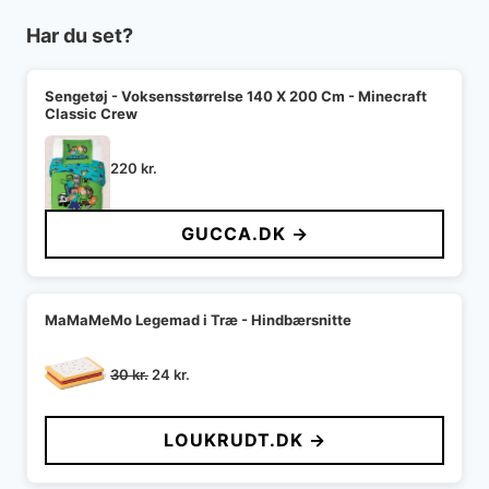
Har du set?
Sengetøj - Voksensstørrelse 140 X 200 Cm - Minecraft
Classic Crew
220
kr.
GUCCA.DK →
MaMaMeMo Legemad i Træ - Hindbærsnitte
Den
Den
30
kr.
24
kr.
oprindelige
aktuelle
pris
pris
LOUKRUDT.DK →
var:
er:
30 kr..
24 kr..