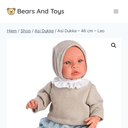
Fortsæt
til
indhold
Hjem
/
Shop
/
Asi Dukke
/
Asi Dukke – 46 cm – Leo