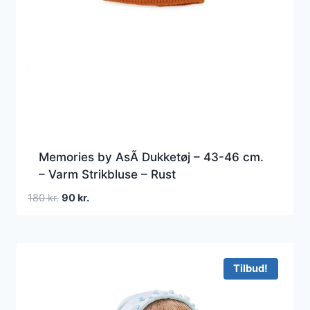
Memories by AsÃ­ Dukketøj – 43-46 cm.
– Varm Strikbluse – Rust
Den
Den
180
kr.
90
kr.
oprindelige
aktuelle
pris
pris
var:
er:
180 kr..
90 kr..
Tilbud!