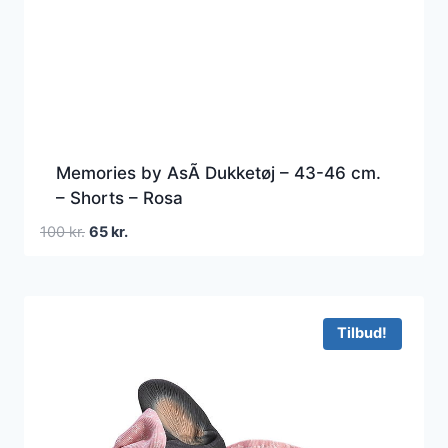
Memories by AsÃ­ Dukketøj – 43-46 cm.
– Shorts – Rosa
Den
Den
100
kr.
65
kr.
oprindelige
aktuelle
pris
pris
var:
er:
100 kr..
65 kr..
Tilbud!