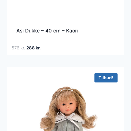
Asi Dukke – 40 cm – Kaori
Den
Den
576
kr.
288
kr.
oprindelige
aktuelle
pris
pris
var:
er:
576 kr..
288 kr..
Tilbud!