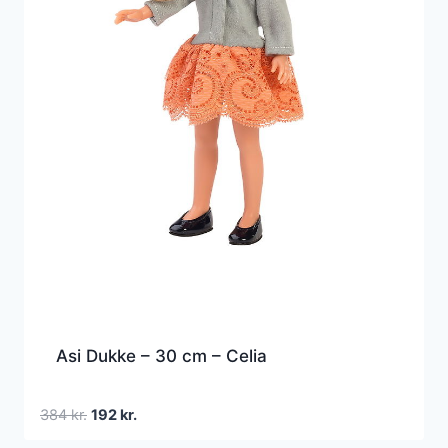
Asi Dukke – 30 cm – Celia
Den
Den
384
kr.
192
kr.
oprindelige
aktuelle