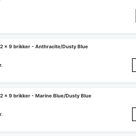
2 x 9 brikker - Anthracite/Dusty Blue
Den
r.
delige
aktuelle
pris
er:
..
190 kr..
2 x 9 brikker - Marine Blue/Dusty Blue
Den
r.
delige
aktuelle
pris