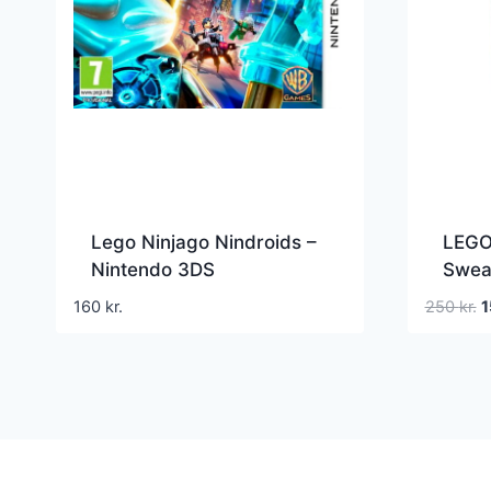
Lego Ninjago Nindroids –
LEGO
Nintendo 3DS
Swea
D
160
kr.
250
kr.
o
p
v
2