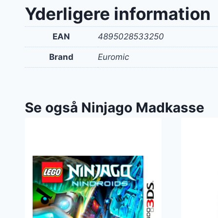
var:
Yderligere information
238 kr
EAN
4895028533250
Brand
Euromic
Se også Ninjago Madkasse