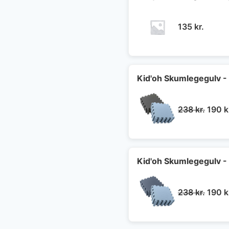
135
kr.
Kid'oh Skumlegegulv - 
Den
238
kr.
190
k
oprin
pris
var:
238 kr
Kid'oh Skumlegegulv - 
Den
238
kr.
190
k
oprin
pris