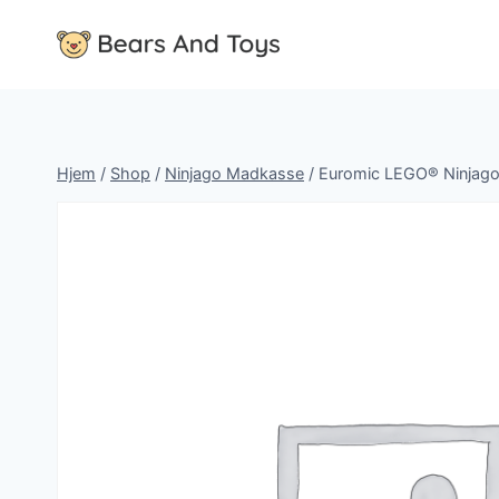
Fortsæt
til
indhold
Hjem
/
Shop
/
Ninjago Madkasse
/
Euromic LEGO® Ninjago