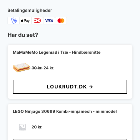
140 kr..
126 kr..
Betalingsmuligheder
Har du set?
MaMaMeMo Legemad i Træ - Hindbærsnitte
Den
Den
30
kr.
24
kr.
oprindelige
aktuelle
pris
pris
LOUKRUDT.DK →
var:
er:
30 kr..
24 kr..
LEGO Ninjago 30699 Kombi-ninjamech - minimodel
20
kr.