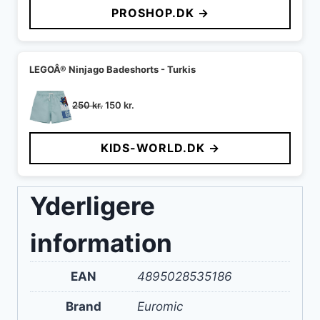
PROSHOP.DK →
LEGOÂ® Ninjago Badeshorts - Turkis
Den
Den
250
kr.
150
kr.
oprindelige
aktuelle
pris
pris
KIDS-WORLD.DK →
var:
er:
250 kr..
150 kr..
Yderligere
information
EAN
4895028535186
Brand
Euromic