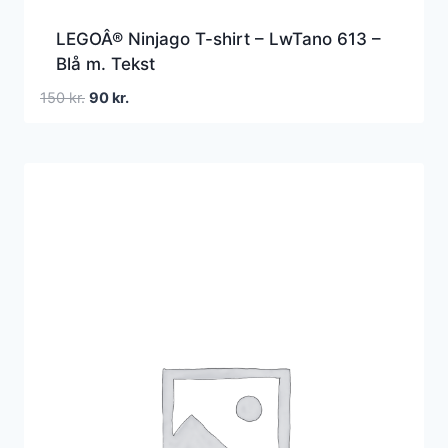
LEGOÂ® Ninjago T-shirt – LwTano 613 –
Blå m. Tekst
Den
Den
150
kr.
90
kr.
oprindelige
aktuelle
pris
pris
var:
er:
150 kr..
90 kr..