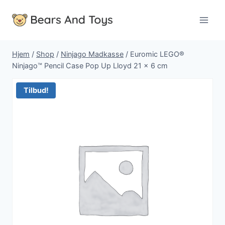
Fortsæt
til
indhold
Hjem
/
Shop
/
Ninjago Madkasse
/
Euromic LEGO®
Ninjago™ Pencil Case Pop Up Lloyd 21 x 6 cm
Tilbud!