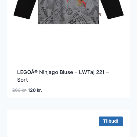
LEGOÂ® Ninjago Bluse – LWTaj 221 –
Sort
Den
Den
200
kr.
120
kr.
oprindelige
aktuelle
pris
pris
var:
er:
200 kr..
120 kr..
Tilbud!