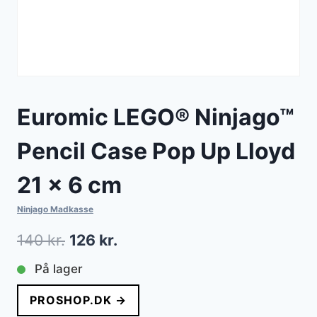
Euromic LEGO® Ninjago™
Pencil Case Pop Up Lloyd
21 x 6 cm
Ninjago Madkasse
Den
Den
140
kr.
126
kr.
oprindelige
aktuelle
På lager
pris
pris
PROSHOP.DK →
var:
er: