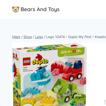
Fortsæt
til
indhold
Hjem
/
Shop
/
Lego
/
Lego 10474 – Duplo My First – Kreativ