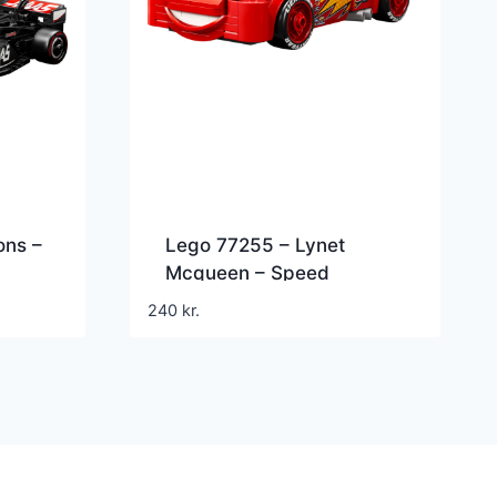
ns –
Lego 77255 – Lynet
Mcqueen – Speed
 –
Champions – Disney Cars
240
kr.