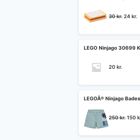
Den
30
kr.
24
kr.
oprind
a
pris
p
var:
e
30 kr..
2
LEGO Ninjago 30699 K
20
kr.
LEGOÂ® Ninjago Badesh
Den
250
kr.
150
k
oprin
pris