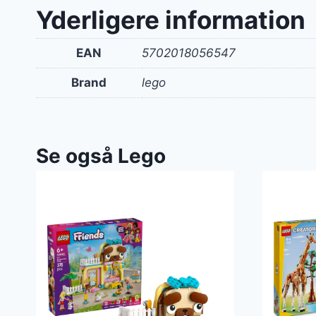
var:
Yderligere information
250 k
EAN
5702018056547
Brand
lego
Se også Lego