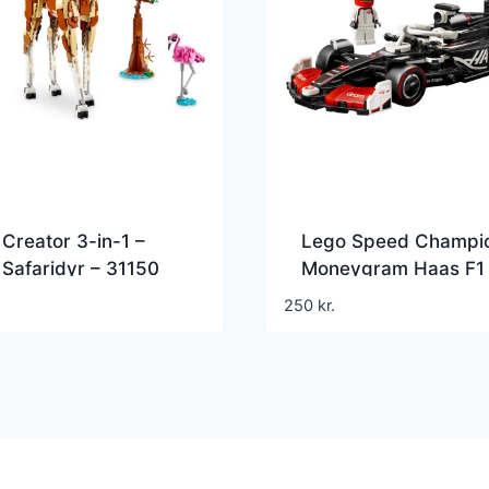
Creator 3-in-1 –
Lego Speed Champio
 Safaridyr – 31150
Moneygram Haas F1
Team Vf-24 Racerbil
250
kr.
77250