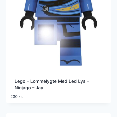
Lego – Lommelygte Med Led Lys –
Ninjago – Jay
230
kr.