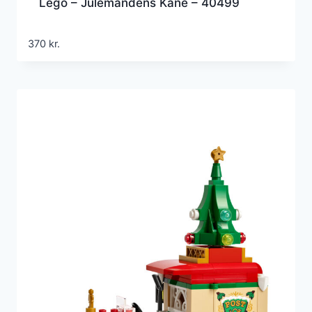
Lego – Julemandens Kane – 40499
370
kr.