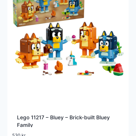
Lego 11217 – Bluey – Brick-built Bluey
Family
530
kr.