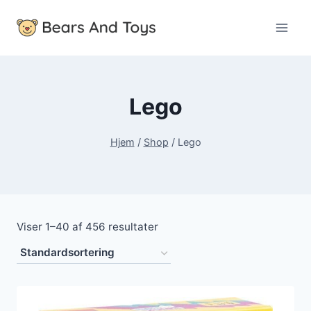
Fortsæt
til
indhold
Lego
Hjem
/
Shop
/
Lego
Viser 1–40 af 456 resultater